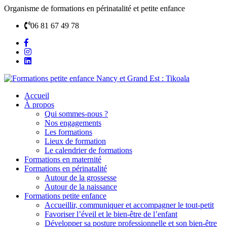
Organisme de formations en périnatalité et petite enfance
06 81 67 49 78
Accueil
À propos
Qui sommes-nous ?
Nos engagements
Les formations
Lieux de formation
Le calendrier de formations
Formations en maternité
Formations en périnatalité
Autour de la grossesse
Autour de la naissance
Formations petite enfance
Accueillir, communiquer et accompagner le tout-petit
Favoriser l’éveil et le bien-être de l’enfant
Développer sa posture professionnelle et son bien-être