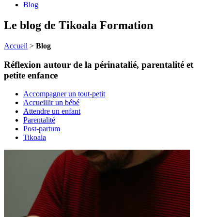
Blog
Le blog de Tikoala Formation
Accueil
>
Blog
Réflexion autour de la périnatalié, parentalité et
petite enfance
Accompagner un tout-petit
Accueillir un bébé
Attendre un enfant
Parentalité
Post-partum
Tikoala