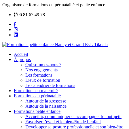
Organisme de formations en périnatalité et petite enfance
06 81 67 49 78
Accueil
À propos
Qui sommes-nous ?
Nos engagements
Les formations
Lieux de formation
Le calendrier de formations
Formations en maternité
Formations en périnatalité
Autour de la grossesse
Autour de la naissance
Formations petite enfance
Accueillir, communiquer et accompagner le tout-petit
Favoriser l’éveil et le bien-être de l’enfant
Développer sa posture professionnelle et son bien-être