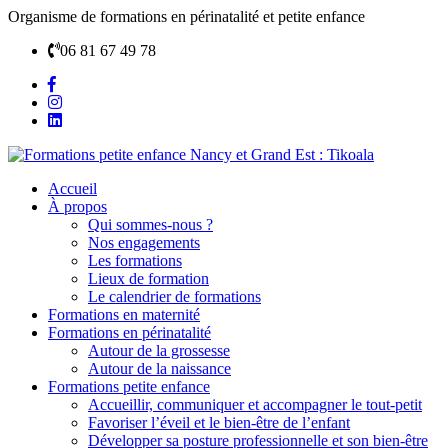
Organisme de formations en périnatalité et petite enfance
06 81 67 49 78
Accueil
À propos
Qui sommes-nous ?
Nos engagements
Les formations
Lieux de formation
Le calendrier de formations
Formations en maternité
Formations en périnatalité
Autour de la grossesse
Autour de la naissance
Formations petite enfance
Accueillir, communiquer et accompagner le tout-petit
Favoriser l’éveil et le bien-être de l’enfant
Développer sa posture professionnelle et son bien-être