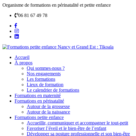
Organisme de formations en périnatalité et petite enfance
06 81 67 49 78
Accueil
À propos
Qui sommes-nous ?
Nos engagements
Les formations
Lieux de formation
Le calendrier de formations
Formations en maternité
Formations en périnatalité
Autour de la grossesse
Autour de la naissance
Formations petite enfance
Accueillir, communiquer et accompagner le tout-petit
Favoriser l’éveil et le bien-être de l’enfant
Développer sa posture professionnelle et son bien-être