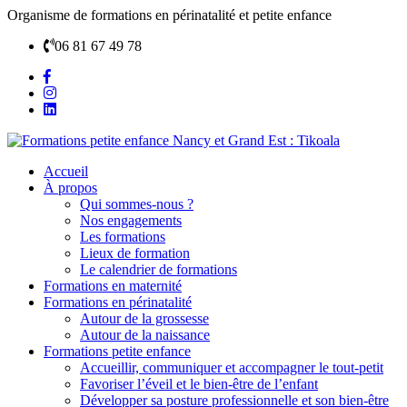
Organisme de formations en périnatalité et petite enfance
06 81 67 49 78
Accueil
À propos
Qui sommes-nous ?
Nos engagements
Les formations
Lieux de formation
Le calendrier de formations
Formations en maternité
Formations en périnatalité
Autour de la grossesse
Autour de la naissance
Formations petite enfance
Accueillir, communiquer et accompagner le tout-petit
Favoriser l’éveil et le bien-être de l’enfant
Développer sa posture professionnelle et son bien-être