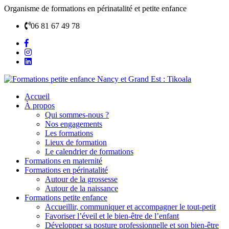
Organisme de formations en périnatalité et petite enfance
06 81 67 49 78
Accueil
À propos
Qui sommes-nous ?
Nos engagements
Les formations
Lieux de formation
Le calendrier de formations
Formations en maternité
Formations en périnatalité
Autour de la grossesse
Autour de la naissance
Formations petite enfance
Accueillir, communiquer et accompagner le tout-petit
Favoriser l’éveil et le bien-être de l’enfant
Développer sa posture professionnelle et son bien-être