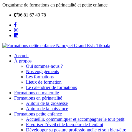
Organisme de formations en périnatalité et petite enfance
06 81 67 49 78
Accueil
À propos
Qui sommes-nous ?
Nos engagements
Les formations
Lieux de formation
Le calendrier de formations
Formations en maternité
Formations en périnatalité
Autour de la grossesse
Autour de la naissance
Formations petite enfance
Accueillir, communiquer et accompagner le tout-petit
Favoriser l’éveil et le bien-être de l’enfant
Développer sa posture professionnelle et son bien-être