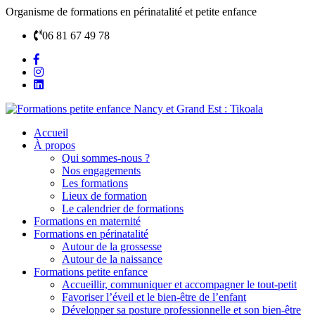
Organisme de formations en périnatalité et petite enfance
06 81 67 49 78
Accueil
À propos
Qui sommes-nous ?
Nos engagements
Les formations
Lieux de formation
Le calendrier de formations
Formations en maternité
Formations en périnatalité
Autour de la grossesse
Autour de la naissance
Formations petite enfance
Accueillir, communiquer et accompagner le tout-petit
Favoriser l’éveil et le bien-être de l’enfant
Développer sa posture professionnelle et son bien-être