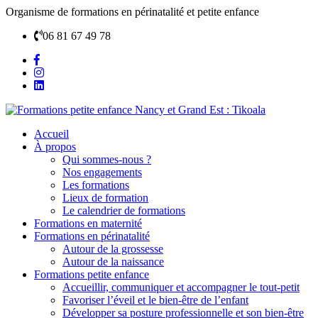
Organisme de formations en périnatalité et petite enfance
06 81 67 49 78
Accueil
À propos
Qui sommes-nous ?
Nos engagements
Les formations
Lieux de formation
Le calendrier de formations
Formations en maternité
Formations en périnatalité
Autour de la grossesse
Autour de la naissance
Formations petite enfance
Accueillir, communiquer et accompagner le tout-petit
Favoriser l’éveil et le bien-être de l’enfant
Développer sa posture professionnelle et son bien-être