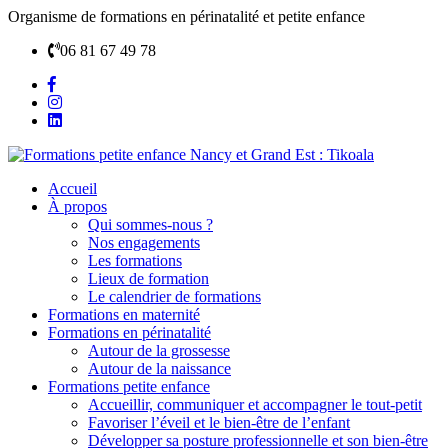
Organisme de formations en périnatalité et petite enfance
06 81 67 49 78
Accueil
À propos
Qui sommes-nous ?
Nos engagements
Les formations
Lieux de formation
Le calendrier de formations
Formations en maternité
Formations en périnatalité
Autour de la grossesse
Autour de la naissance
Formations petite enfance
Accueillir, communiquer et accompagner le tout-petit
Favoriser l’éveil et le bien-être de l’enfant
Développer sa posture professionnelle et son bien-être