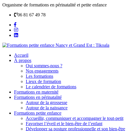
Organisme de formations en périnatalité et petite enfance
06 81 67 49 78
Accueil
À propos
Qui sommes-nous ?
Nos engagements
Les formations
Lieux de formation
Le calendrier de formations
Formations en maternité
Formations en périnatalité
Autour de la grossesse
Autour de la naissance
Formations petite enfance
Accueillir, communiquer et accompagner le tout-petit
Favoriser l’éveil et le bien-être de l’enfant
Développer sa posture professionnelle et son bien-être