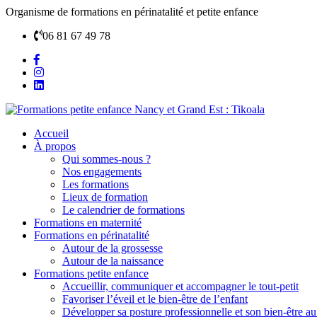
Organisme de formations en périnatalité et petite enfance
06 81 67 49 78
Accueil
À propos
Qui sommes-nous ?
Nos engagements
Les formations
Lieux de formation
Le calendrier de formations
Formations en maternité
Formations en périnatalité
Autour de la grossesse
Autour de la naissance
Formations petite enfance
Accueillir, communiquer et accompagner le tout-petit
Favoriser l’éveil et le bien-être de l’enfant
Développer sa posture professionnelle et son bien-être au 