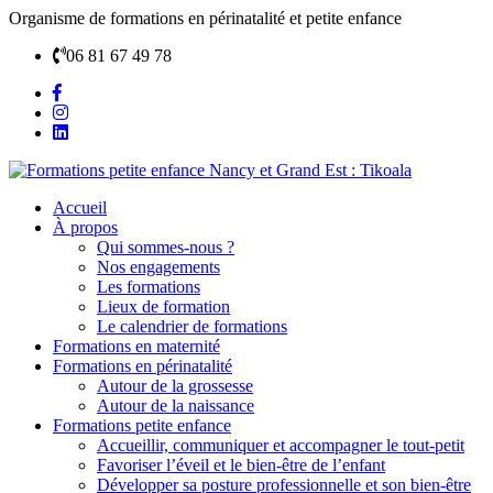
Organisme de formations en périnatalité et petite enfance
06 81 67 49 78
Accueil
À propos
Qui sommes-nous ?
Nos engagements
Les formations
Lieux de formation
Le calendrier de formations
Formations en maternité
Formations en périnatalité
Autour de la grossesse
Autour de la naissance
Formations petite enfance
Accueillir, communiquer et accompagner le tout-petit
Favoriser l’éveil et le bien-être de l’enfant
Développer sa posture professionnelle et son bien-être