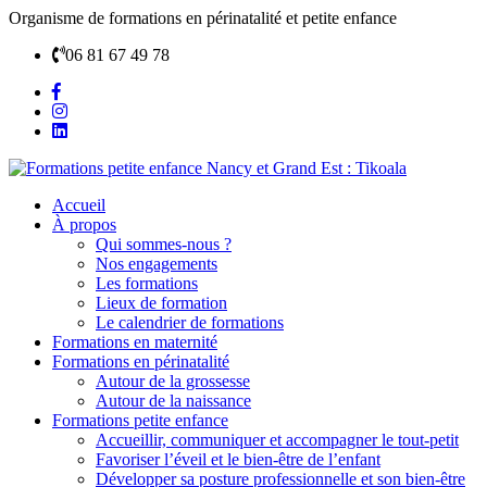
Organisme de formations en périnatalité et petite enfance
06 81 67 49 78
Accueil
À propos
Qui sommes-nous ?
Nos engagements
Les formations
Lieux de formation
Le calendrier de formations
Formations en maternité
Formations en périnatalité
Autour de la grossesse
Autour de la naissance
Formations petite enfance
Accueillir, communiquer et accompagner le tout-petit
Favoriser l’éveil et le bien-être de l’enfant
Développer sa posture professionnelle et son bien-être