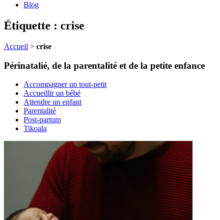
Blog
Étiquette : crise
Accueil
>
crise
Périnatalié, de la parentalité et de la petite enfance
Accompagner un tout-petit
Accueillir un bébé
Attendre un enfant
Parentalité
Post-partum
Tikoala