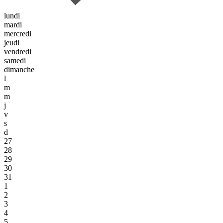
lundi
mardi
mercredi
jeudi
vendredi
samedi
dimanche
l
m
m
j
v
s
d
27
28
29
30
31
1
2
3
4
5