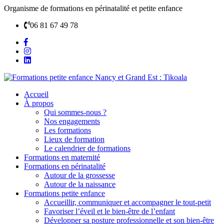
Organisme de formations en périnatalité et petite enfance
06 81 67 49 78
Accueil
À propos
Qui sommes-nous ?
Nos engagements
Les formations
Lieux de formation
Le calendrier de formations
Formations en maternité
Formations en périnatalité
Autour de la grossesse
Autour de la naissance
Formations petite enfance
Accueillir, communiquer et accompagner le tout-petit
Favoriser l’éveil et le bien-être de l’enfant
Développer sa posture professionnelle et son bien-être