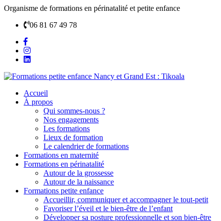
Organisme de formations en périnatalité et petite enfance
06 81 67 49 78
Accueil
À propos
Qui sommes-nous ?
Nos engagements
Les formations
Lieux de formation
Le calendrier de formations
Formations en maternité
Formations en périnatalité
Autour de la grossesse
Autour de la naissance
Formations petite enfance
Accueillir, communiquer et accompagner le tout-petit
Favoriser l’éveil et le bien-être de l’enfant
Développer sa posture professionnelle et son bien-être