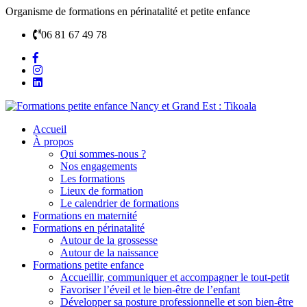
Organisme de formations en périnatalité et petite enfance
06 81 67 49 78
Accueil
À propos
Qui sommes-nous ?
Nos engagements
Les formations
Lieux de formation
Le calendrier de formations
Formations en maternité
Formations en périnatalité
Autour de la grossesse
Autour de la naissance
Formations petite enfance
Accueillir, communiquer et accompagner le tout-petit
Favoriser l’éveil et le bien-être de l’enfant
Développer sa posture professionnelle et son bien-être