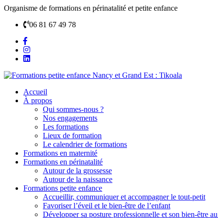
Organisme de formations en périnatalité et petite enfance
06 81 67 49 78
Accueil
À propos
Qui sommes-nous ?
Nos engagements
Les formations
Lieux de formation
Le calendrier de formations
Formations en maternité
Formations en périnatalité
Autour de la grossesse
Autour de la naissance
Formations petite enfance
Accueillir, communiquer et accompagner le tout-petit
Favoriser l’éveil et le bien-être de l’enfant
Développer sa posture professionnelle et son bien-être au 