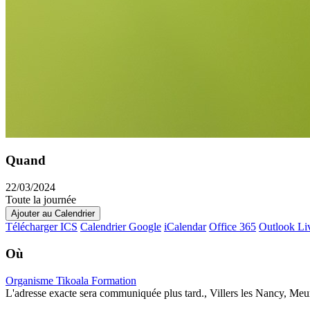
Quand
22/03/2024
Toute la journée
Ajouter au Calendrier
Télécharger ICS
Calendrier Google
iCalendar
Office 365
Outlook Li
Où
Organisme Tikoala Formation
L'adresse exacte sera communiquée plus tard., Villers les Nancy, Meu