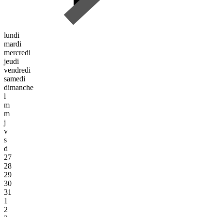
lundi
mardi
mercredi
jeudi
vendredi
samedi
dimanche
l
m
m
j
v
s
d
27
28
29
30
31
1
2