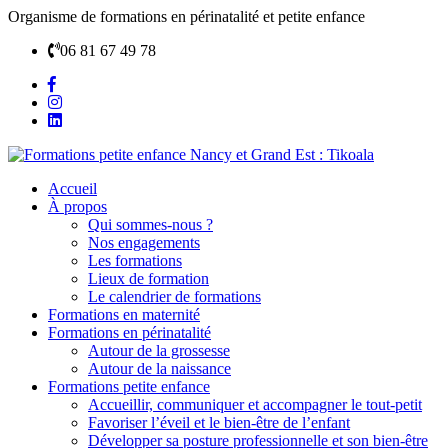
Organisme de formations en périnatalité et petite enfance
06 81 67 49 78
Accueil
À propos
Qui sommes-nous ?
Nos engagements
Les formations
Lieux de formation
Le calendrier de formations
Formations en maternité
Formations en périnatalité
Autour de la grossesse
Autour de la naissance
Formations petite enfance
Accueillir, communiquer et accompagner le tout-petit
Favoriser l’éveil et le bien-être de l’enfant
Développer sa posture professionnelle et son bien-être