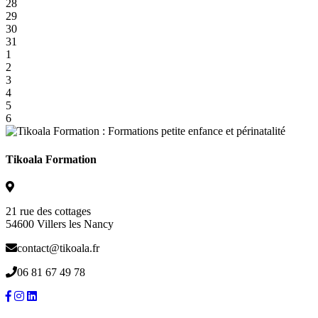
28
29
30
31
1
2
3
4
5
6
Tikoala Formation
21 rue des cottages
54600 Villers les Nancy
contact@tikoala.fr
06 81 67 49 78