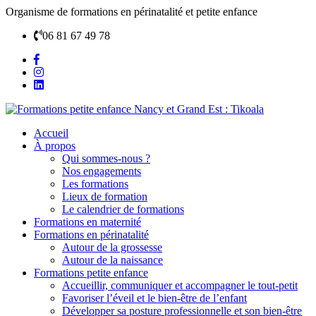
Organisme de formations en périnatalité et petite enfance
06 81 67 49 78
Accueil
À propos
Qui sommes-nous ?
Nos engagements
Les formations
Lieux de formation
Le calendrier de formations
Formations en maternité
Formations en périnatalité
Autour de la grossesse
Autour de la naissance
Formations petite enfance
Accueillir, communiquer et accompagner le tout-petit
Favoriser l’éveil et le bien-être de l’enfant
Développer sa posture professionnelle et son bien-être