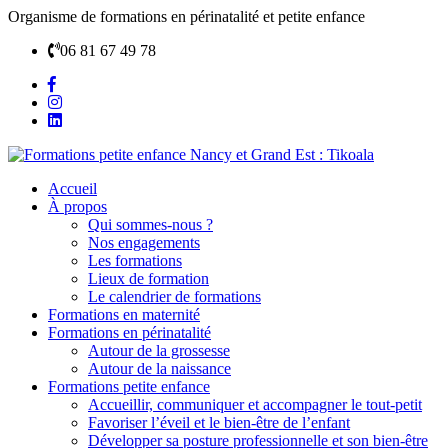
Organisme de formations en périnatalité et petite enfance
06 81 67 49 78
Accueil
À propos
Qui sommes-nous ?
Nos engagements
Les formations
Lieux de formation
Le calendrier de formations
Formations en maternité
Formations en périnatalité
Autour de la grossesse
Autour de la naissance
Formations petite enfance
Accueillir, communiquer et accompagner le tout-petit
Favoriser l’éveil et le bien-être de l’enfant
Développer sa posture professionnelle et son bien-être