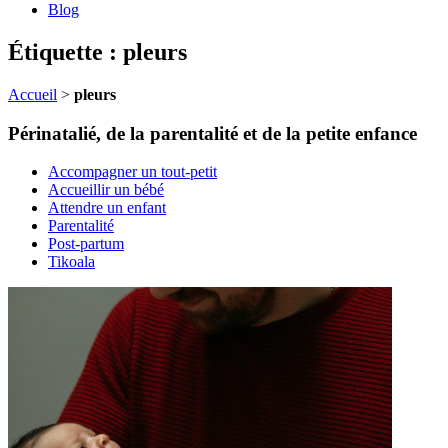
Blog
Étiquette : pleurs
Accueil
>
pleurs
Périnatalié, de la parentalité et de la petite enfance
Accompagner un tout-petit
Accueillir un bébé
Attendre un enfant
Parentalité
Post-partum
Tikoala