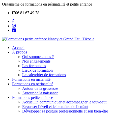
Organisme de formations en périnatalité et petite enfance
06 81 67 49 78
Accueil
À propos
Qui sommes-nous ?
Nos engagements
Les formations
Lieux de formation
Le calendrier de formations
Formations en maternité
Formations en périnatalité
Autour de la grossesse
Autour de la naissance
Formations petite enfance
Accueillir, communiquer et accompagner le tout-petit
Favoriser l’éveil et le bien-être de l’enfant
Développer sa posture professionnelle et son bien-être