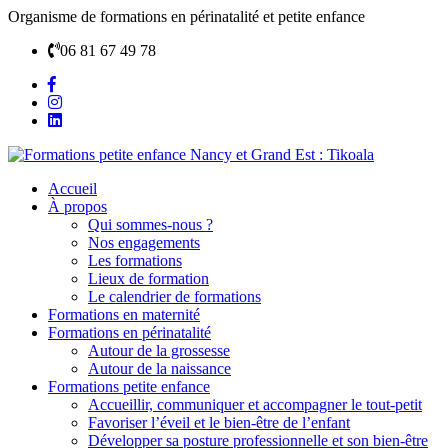
Organisme de formations en périnatalité et petite enfance
06 81 67 49 78
Accueil
À propos
Qui sommes-nous ?
Nos engagements
Les formations
Lieux de formation
Le calendrier de formations
Formations en maternité
Formations en périnatalité
Autour de la grossesse
Autour de la naissance
Formations petite enfance
Accueillir, communiquer et accompagner le tout-petit
Favoriser l’éveil et le bien-être de l’enfant
Développer sa posture professionnelle et son bien-être