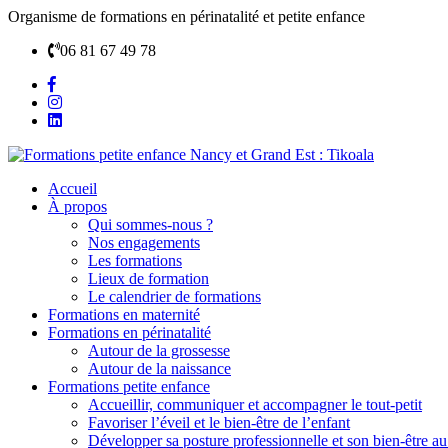
Organisme de formations en périnatalité et petite enfance
06 81 67 49 78
Accueil
À propos
Qui sommes-nous ?
Nos engagements
Les formations
Lieux de formation
Le calendrier de formations
Formations en maternité
Formations en périnatalité
Autour de la grossesse
Autour de la naissance
Formations petite enfance
Accueillir, communiquer et accompagner le tout-petit
Favoriser l’éveil et le bien-être de l’enfant
Développer sa posture professionnelle et son bien-être au 