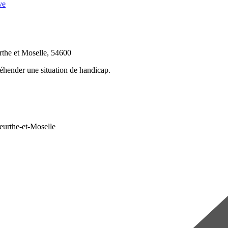
ve
rthe et Moselle, 54600
réhender une situation de handicap.
Meurthe-et-Moselle