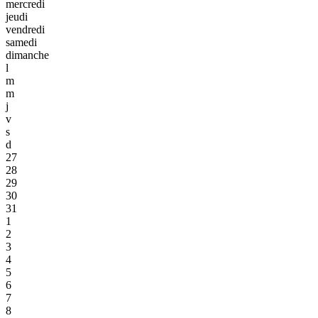
mercredi
jeudi
vendredi
samedi
dimanche
l
m
m
j
v
s
d
27
28
29
30
31
1
2
3
4
5
6
7
8