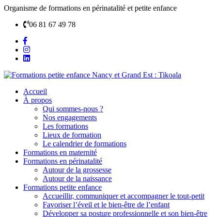
Organisme de formations en périnatalité et petite enfance
06 81 67 49 78
Accueil
À propos
Qui sommes-nous ?
Nos engagements
Les formations
Lieux de formation
Le calendrier de formations
Formations en maternité
Formations en périnatalité
Autour de la grossesse
Autour de la naissance
Formations petite enfance
Accueillir, communiquer et accompagner le tout-petit
Favoriser l’éveil et le bien-être de l’enfant
Développer sa posture professionnelle et son bien-être