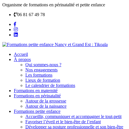
Organisme de formations en périnatalité et petite enfance
06 81 67 49 78
Accueil
À propos
Qui sommes-nous ?
Nos engagements
Les formations
Lieux de formation
Le calendrier de formations
Formations en maternité
Formations en périnatalité
Autour de la grossesse
Autour de la naissance
Formations petite enfance
Accueillir, communiquer et accompagner le tout-petit
Favoriser l’éveil et le bien-être de l’enfant
Développer sa posture professionnelle et son bien-être