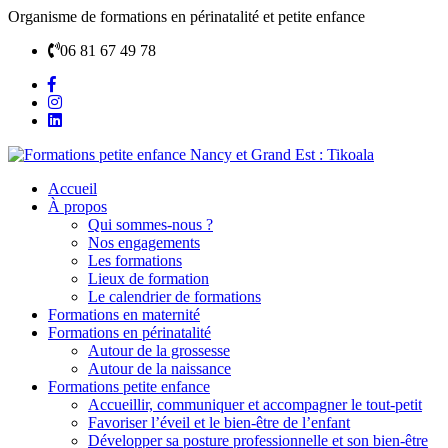
Organisme de formations en périnatalité et petite enfance
06 81 67 49 78
Accueil
À propos
Qui sommes-nous ?
Nos engagements
Les formations
Lieux de formation
Le calendrier de formations
Formations en maternité
Formations en périnatalité
Autour de la grossesse
Autour de la naissance
Formations petite enfance
Accueillir, communiquer et accompagner le tout-petit
Favoriser l’éveil et le bien-être de l’enfant
Développer sa posture professionnelle et son bien-être