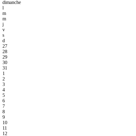
dimanche
l
m
m
j
v
s
d
27
28
29
30
31
1
2
3
4
5
6
7
8
9
10
11
12