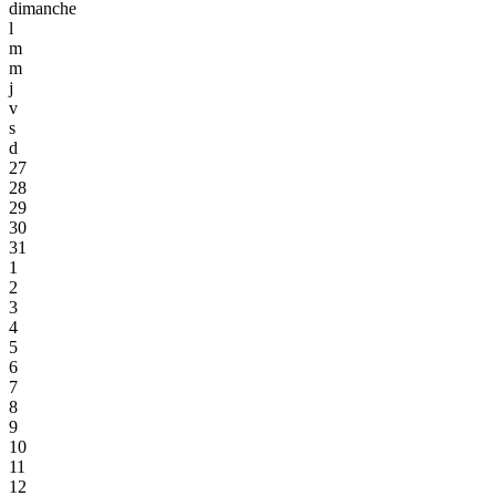
dimanche
l
m
m
j
v
s
d
27
28
29
30
31
1
2
3
4
5
6
7
8
9
10
11
12