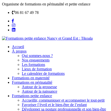
Organisme de formations en périnatalité et petite enfance
06 81 67 49 78
Accueil
À propos
Qui sommes-nous ?
Nos engagements
Les formations
Lieux de formation
Le calendrier de formations
Formations en maternité
Formations en périnatalité
Autour de la grossesse
Autour de la naissance
Formations petite enfance
Accueillir, communiquer et accompagner le tout-petit
Favoriser l’éveil et le bien-être de l’enfant
Développer sa posture professionnelle et son bien-être