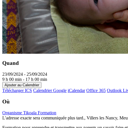
Quand
23/09/2024 - 25/09/2024
9 h 00 min - 17 h 00 min
Ajouter au Calendrier
Télécharger ICS
Calendrier Google
iCalendar
Office 365
Outlook Li
Où
Organisme Tikoala Formation
L'adresse exacte sera communiquée plus tard., Villers les Nancy, Meu
Formation pour apprendre et transmettre aux parents un savoir-faire et 