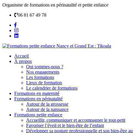
Organisme de formations en périnatalité et petite enfance
06 81 67 49 78
Accueil
À propos
Qui sommes-nous ?
Nos engagements
Les formations
Lieux de formation
Le calendrier de formations
Formations en maternité
Formations en périnatalité
Autour de la grossesse
Autour de la naissance
Formations petite enfance
Accueillir, communiquer et accompagner le tout-petit
Favoriser l’éveil et le bien-être de l’enfant
Développer sa posture professionnelle et son bien-être au 