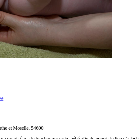
ve
rthe et Moselle, 54600
un savoir être : le toucher massage bébé afin de nourrir le lien d’attac