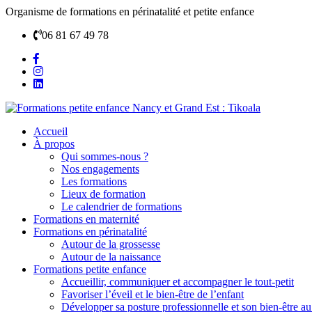
Organisme de formations en périnatalité et petite enfance
06 81 67 49 78
Accueil
À propos
Qui sommes-nous ?
Nos engagements
Les formations
Lieux de formation
Le calendrier de formations
Formations en maternité
Formations en périnatalité
Autour de la grossesse
Autour de la naissance
Formations petite enfance
Accueillir, communiquer et accompagner le tout-petit
Favoriser l’éveil et le bien-être de l’enfant
Développer sa posture professionnelle et son bien-être au 