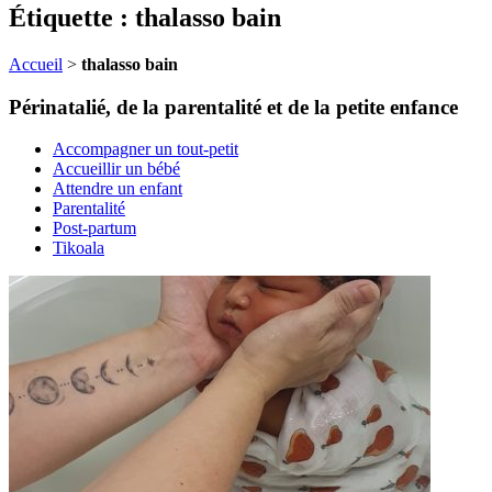
Étiquette : thalasso bain
Accueil
>
thalasso bain
Périnatalié, de la parentalité et de la petite enfance
Accompagner un tout-petit
Accueillir un bébé
Attendre un enfant
Parentalité
Post-partum
Tikoala