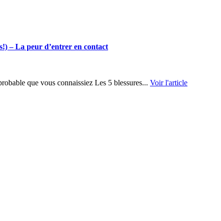
ts!) – La peur d’entrer en contact
t probable que vous connaissiez Les 5 blessures...
Voir l'article