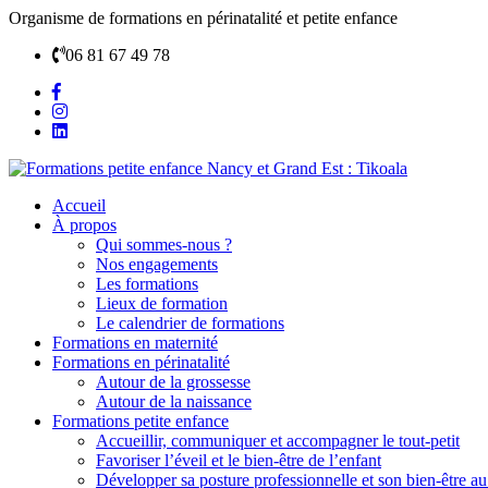
Organisme de formations en périnatalité et petite enfance
06 81 67 49 78
Accueil
À propos
Qui sommes-nous ?
Nos engagements
Les formations
Lieux de formation
Le calendrier de formations
Formations en maternité
Formations en périnatalité
Autour de la grossesse
Autour de la naissance
Formations petite enfance
Accueillir, communiquer et accompagner le tout-petit
Favoriser l’éveil et le bien-être de l’enfant
Développer sa posture professionnelle et son bien-être au 