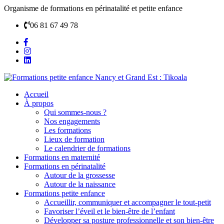
Organisme de formations en périnatalité et petite enfance
06 81 67 49 78
Accueil
À propos
Qui sommes-nous ?
Nos engagements
Les formations
Lieux de formation
Le calendrier de formations
Formations en maternité
Formations en périnatalité
Autour de la grossesse
Autour de la naissance
Formations petite enfance
Accueillir, communiquer et accompagner le tout-petit
Favoriser l’éveil et le bien-être de l’enfant
Développer sa posture professionnelle et son bien-être