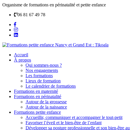
Organisme de formations en périnatalité et petite enfance
06 81 67 49 78
Accueil
À propos
Qui sommes-nous ?
Nos engagements
Les formations
Lieux de formation
Le calendrier de formations
Formations en maternité
Formations en périnatalité
Autour de la grossesse
Autour de la naissance
Formations petite enfance
Accueillir, communiquer et accompagner le tout-petit
Favoriser l’éveil et le bien-être de l’enfant
Développer sa posture professionnelle et son bien-être au 