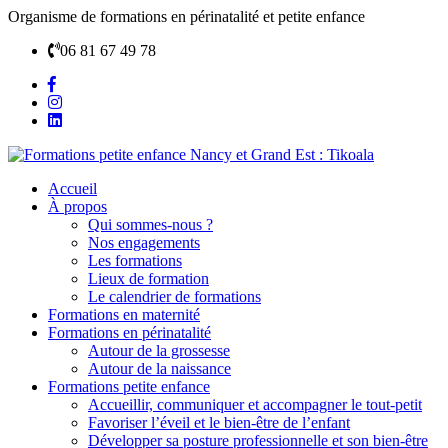
Organisme de formations en périnatalité et petite enfance
06 81 67 49 78
Accueil
À propos
Qui sommes-nous ?
Nos engagements
Les formations
Lieux de formation
Le calendrier de formations
Formations en maternité
Formations en périnatalité
Autour de la grossesse
Autour de la naissance
Formations petite enfance
Accueillir, communiquer et accompagner le tout-petit
Favoriser l’éveil et le bien-être de l’enfant
Développer sa posture professionnelle et son bien-être