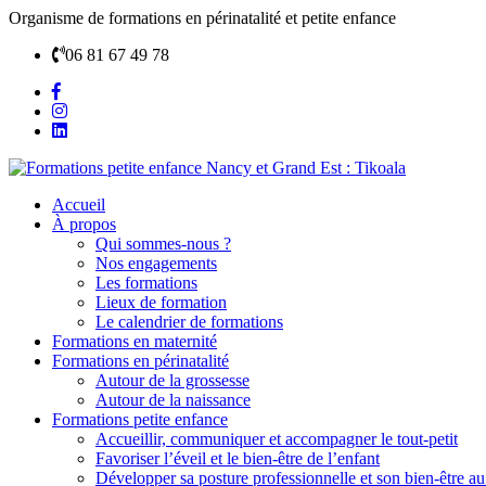
Organisme de formations en périnatalité et petite enfance
06 81 67 49 78
Accueil
À propos
Qui sommes-nous ?
Nos engagements
Les formations
Lieux de formation
Le calendrier de formations
Formations en maternité
Formations en périnatalité
Autour de la grossesse
Autour de la naissance
Formations petite enfance
Accueillir, communiquer et accompagner le tout-petit
Favoriser l’éveil et le bien-être de l’enfant
Développer sa posture professionnelle et son bien-être au 