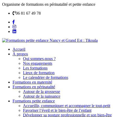
Organisme de formations en périnatalité et petite enfance
06 81 67 49 78
Accueil
À propos
Qui sommes-nous ?
Nos engagements
Les formations
Lieux de formation
Le calendrier de formations
Formations en maternité
Formations en périnatalité
Autour de la grossesse
Autour de la naissance
Formations petite enfance
Accueillir, communiquer et accompagner le tout-petit
Favoriser l’éveil et le bien-être de l’enfant
Développer sa posture professionnelle et son bien-être